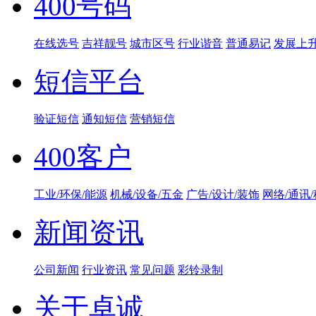
400号码
在线选号
吉祥靓号
城市区号
行业谐音
普通易记
发展上
短信平台
验证短信
通知短信
营销短信
400客户
工业/环保/能源
机械/设备/五金
广告/设计/装饰
网络/通讯
新闻资讯
公司新闻
行业资讯
常见问题
彩铃录制
关于卓诚