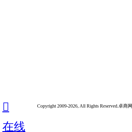
东莞地址: 东莞南
城区莞太路星鹏商
务大厦B座8楼
广州地址: 广州市
白云区机场路汇创
意产业园4栋

Copyright 2009-2026, All Rights Re
在线