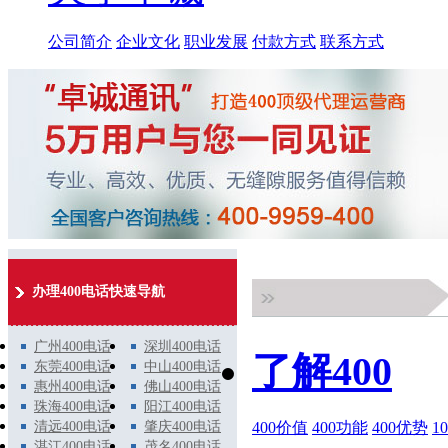
公司简介
企业文化
职业发展
付款方式
联系方式
办理400电话快速导航
广州400电话
深圳400电话
了解400
东莞400电话
中山400电话
惠州400电话
佛山400电话
珠海400电话
阳江400电话
400价值
400功能
400优势
1
清远400电话
肇庆400电话
湛江400电话
茂名400电话