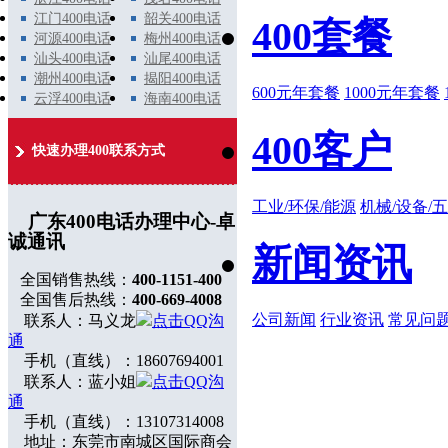
江门400电话
韶关400电话
400套餐
河源400电话
梅州400电话
汕头400电话
汕尾400电话
潮州400电话
揭阳400电话
600元年套餐
1000元年套餐
云浮400电话
海南400电话
400客户
快速办理400联系方式
工业/环保/能源
机械/设备/
广东400电话办理中心-卓
诚通讯
新闻资讯
全国销售热线：
400-1151-400
全国售后热线：
400-669-4008
公司新闻
行业资讯
常见问
联系人：马义龙
点击QQ沟
通
手机（直线）：18607694001
联系人：蓝小姐
点击QQ沟
通
手机（直线）：13107314008
地址：东莞市南城区国际商会