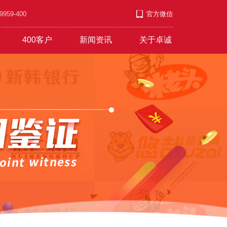
9-400
官方微信
400客户
新闻资讯
关于卓诚
套餐
游/教育/医药
公司新闻
企业文化
发展上升
营销短信
行业资讯
职业发展
服饰/金银/饰品
红红火火
常见问题
付款方式
文艺/媒体/策划
彩铃录制
联系方式