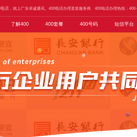
0电话
，就上广东卓诚通讯。400电话办理直签服务商 400电话办理热线：400-995
了解400
400套餐
400号码
短信平台
/五金
功能
1000元年套餐
在线选号
400优势
广告/设计/装饰
吉祥靓号
办理攻略
1800元年套餐
网络/通讯/科技
城市区号
1010号码
4500元年套餐
行业谐音
验证短信
家具/家私/家电
公司简介
6.8万元年
普通易记
通知短信
旅