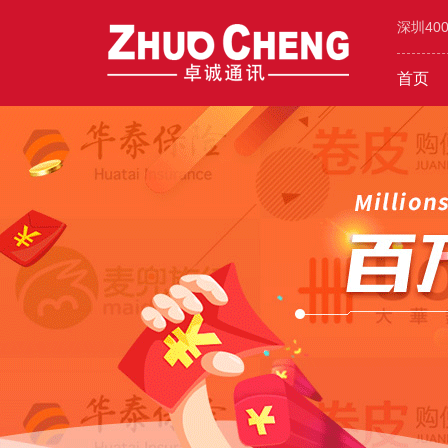
深圳40
首页
工业/环保/能源
400价值
600元年套餐
机械/设备
400