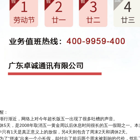
醒：
渐行渐近，网络上对今年超长版五一出现了很多吐槽的声音。
休5天，是2008年取消五一黄金周以后休息时间很长的五一假期之一。
中只有1天是真正意义上的放假，另4天则包含了周末2天和调休2天。
为了“拼凑”出来一个小长假，却付出了前后两个周末被影响的代价，扰