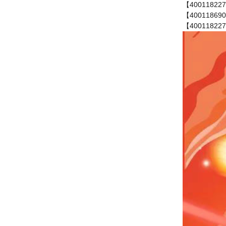
【400118
【40011
【400118