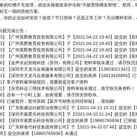
家的吐槽不无道理，就连央视都发表评论称“不能责怪网友矫情”。然而
好五一期间营销方案。
，你的企业如何安排？放假？节日营销？还是正常工作？无论哪种安排，4
理问题完成公告：
0313】【广州英爵教育投资有限公司】于【2021-04-22 19:40】提交
0313】【广州英爵教育投资有限公司】于【2021-04-22 19:40】提交的
0313】【广州英爵教育投资有限公司】于【2021-04-22 19:40】提交的
0313】【广州英爵教育投资有限公司】于【2021-04-22 19:40】提交的
10506】【金声水起智能科技（苏州）有限公司】资料审核未通过，请尽快完
7781】【深圳市天龙马会展服务有限公司】提交的座席【13603021342】
7781】【深圳市天龙马会展服务有限公司】提交的座席【15013426855】
2991】客户资料被审核驳回，请重新提交客户资料
62991】【东莞科达三维技术有限公司】资料审核未通过，请尽快完善资料！
1858】还有一个小时上架，如有需要，请尽快安排秒杀。
0819】已被暂停，暂停原因【新开号销售合同待审核】，请知晓!
1358】【广东新威达白蚁防治有限公司】于【2021-04-13 10:31】提
0058】【深圳市索爱乐科技有限公司】于【2021-04-10 21:24】提交的
0058】【深圳市索爱乐科技有限公司】提交的座席【19865765836】已审
6906】【广东鲜食代科技集团有限公司】于【2021-04-10 07:46】提交
】提交的座席【19865765836】未通过