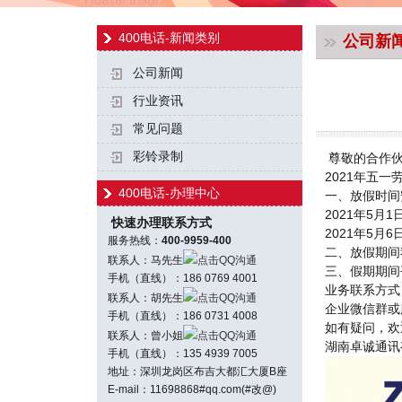
400电话-新闻类别
公司新
公司新闻
行业资讯
常见问题
彩铃录制
尊敬的合作
2021年五
400电话-办理中心
一、放假时间
2021年5月
快速办理联系方式
2021年5月
服务热线：
400-9959-400
二、放假期间
联系人：马先生
点击QQ沟通
三、假期期间
手机（直线）：186 0769 4001
业务联系方式
联系人：胡先生
点击QQ沟通
企业微信群或服务
手机（直线）：186 0731 4008
如有疑问，欢
联系人：曾小姐
点击QQ沟通
湖南卓诚通讯
手机（直线）：135 4939 7005
地址：深圳龙岗区布吉大都汇大厦B座
E-mail：11698868#qq.com(#改@)