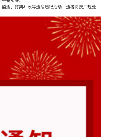
一中餐加餐。
、酗酒、打架斗殴等违法违纪活动，违者将按厂规处