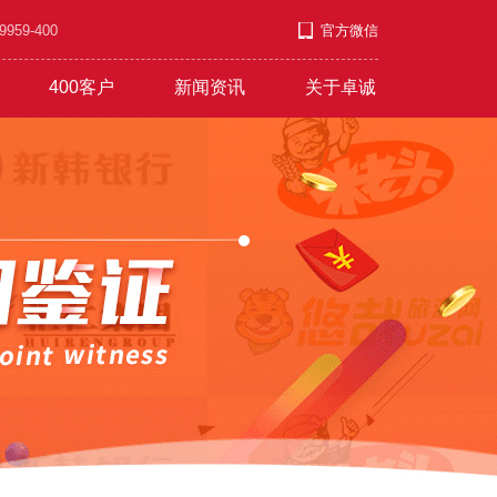
9-400
官方微信
400客户
新闻资讯
关于卓诚
套餐
游/教育/医药
公司新闻
企业文化
发展上升
营销短信
行业资讯
职业发展
服饰/金银/饰品
红红火火
常见问题
付款方式
文艺/媒体/策划
彩铃录制
联系方式