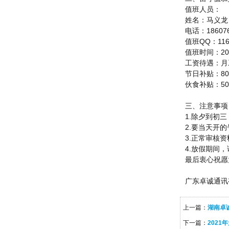
值班人员：
姓名：马义龙
电话：18607
值班QQ：116
值班时间：20
工资待遇：月工
节日补贴：80
伙食补贴：50
三、注意事项
1.除夕到初三
2.要当天开
3.正常审核资
4.放假期间
最后衷心祝愿
广东卓诚通
上一篇：
湖南卓
下一篇：
202