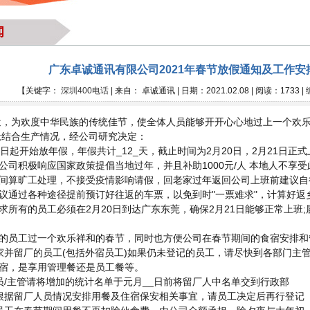
闻
广东卓诚通讯有限公司2021年春节放假通知及工作安
【关键字：
深圳400电话
| 来自： 卓诚通讯 | 日期：2021.02.08 | 阅读：1733 
，为欢度中华民族的传统佳节，使全体人员能够开开心心地过上一个欢乐、
;结合生产情况，经公司研究决定：
8日起开始放年假，年假共计_12_天，截止时间为2月20日，2月21日正
公司积极响应国家政策提倡当地过年，并且补助1000元/人 本地人不享
间算旷工处理，不接受疫情影响请假，回老家过年返回公司上班前建议自
议通过各种途径提前预订好往返的车票，以免到时"一票难求"，计算好返
求所有的员工必须在2月20日到达广东东莞，确保2月21日能够正常上班
的员工过一个欢乐祥和的春节，同时也方便公司在春节期间的食宿安排和
家并留厂的员工(包括外宿员工)如果仍未登记的员工，请尽快到各部门主管
宿，是享用管理餐还是员工餐等。
员/主管请将增加的统计名单于元月__日前将留厂人中名单交到行政部
根据留厂人员情况安排用餐及住宿保安相关事宜，请员工决定后再行登记