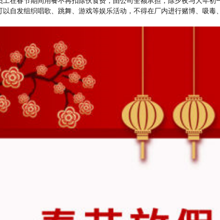
员工在春节期间用餐不再扣除伙食费，由公司全额承担，除夕夜与大年初
可以自发组织唱歌、跳舞、游戏等娱乐活动，不得在厂内进行赌博、吸毒