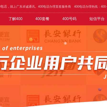
0电话
，就上广东卓诚通讯。400电话办理直签服务商 400电话办理热线：400-995
了解400
400套餐
400号码
短信平台
/五金
功能
1000元年套餐
在线选号
400优势
广告/设计/装饰
吉祥靓号
办理攻略
1800元年套餐
网络/通讯/科技
城市区号
1010号码
4500元年套餐
行业谐音
验证短信
家具/家私/家电
公司简介
6.8万元年
普通易记
通知短信
旅