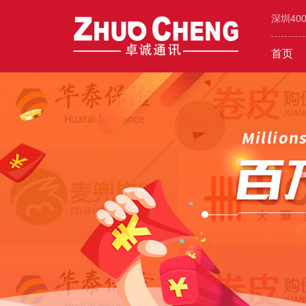
深圳40
首页
工业/环保/能源
400价值
600元年套餐
机械/设备
400