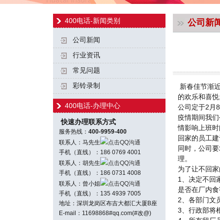
400电话-新闻类别
公司新
公司新闻
行业资讯
常见问题
彩铃录制
新春佳节渐近
的欢乐和喜悦
400电话-办理中心
公司定于2月
疫情期间我们
快速办理联系方式
情影响上班时
服务热线：
400-9959-400
回家的员工建
联系人：马先生
点击QQ沟通
同时，公司要
手机（直线）：186 0769 4001
理。
联系人：胡先生
点击QQ沟通
为了让不回家
手机（直线）：186 0731 4008
1、决定不回
联系人：曾小姐
点击QQ沟通
是否在厂内食
手机（直线）：135 4939 7005
2、各部门文
地址：深圳龙岗区布吉大都汇大厦B座
3、行政部将
E-mail：11698868#qq.com(#改@)