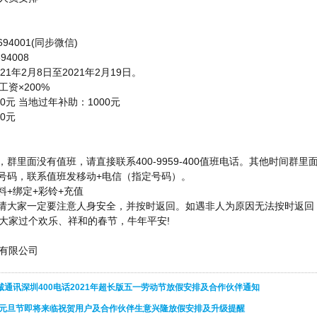
694001(同步微信)
94008
21年2月8日至2021年2月19日。
资×200%
0元 当地过年补助：1000元
0元
，群里面没有值班，请直接联系400-9959-400值班电话。其他时间群里
的号码，联系值班发移动+电信（指定号码）。
料+绑定+彩铃+充值
，请大家一定要注意人身安全，并按时返回。如遇非人为原因无法按时返回
大家过个欢乐、祥和的春节，牛年平安!
讯有限公司
诚通讯深圳400电话2021年超长版五一劳动节放假安排及合作伙伴通知
1年元旦节即将来临祝贺用户及合作伙伴生意兴隆放假安排及升级提醒