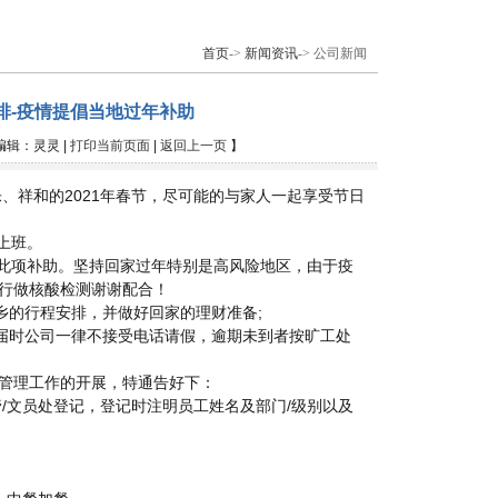
首页
->
新闻资讯
-> 公司新闻
排-疫情提倡当地过年补助
| 编辑：灵灵 |
打印当前页面
|
返回上一页
】
祥和的2021年春节，尽可能的与家人一起享受节日
式上班。
受此项补助。坚持回家过年特别是高风险地区，由于疫
行做核酸检测谢谢配合！
乡的行程安排，并做好回家的理财准备;
;届时公司一律不接受电话请假，逾期未到者按旷工处
管理工作的开展，特通告好下：
/文员处登记，登记时注明员工姓名及部门/级别以及