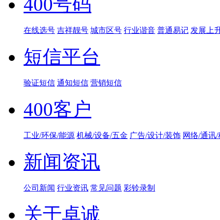
400号码
在线选号
吉祥靓号
城市区号
行业谐音
普通易记
发展上
短信平台
验证短信
通知短信
营销短信
400客户
工业/环保/能源
机械/设备/五金
广告/设计/装饰
网络/通讯
新闻资讯
公司新闻
行业资讯
常见问题
彩铃录制
关于卓诚