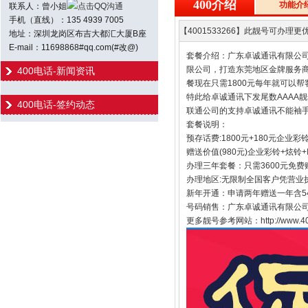
400介绍
功能介
联系人：曾小姐
点击QQ沟通
手机（直线）：135 4939 7005
【4001533266】此靓号可办理更优
地址：深圳龙岗区布吉大都汇大厦B座
E-mail：11698868#qq.com(#改@)
套餐介绍：广东卓诚通讯有限公司
限公司，打造东莞地区金牌服务商
400电话-新闻资讯
餐现在只需1800元每年就可以帮
特此给卓诚通讯下发尾数AAAA
400电话-签约动态
联通公司的支持卓诚通讯不能袖手
套餐说明：
预存话费:1800元+180元企业彩
赠送价值(980元)企业彩铃+炫铃
办理三年套餐：只需3600元免费
办理地区:无限制全国客户凭营业
新年开通：申请两年赠送一年含54
号码销售：广东卓诚通讯有限公司
更多靓号参考网站：http://www.400h.n