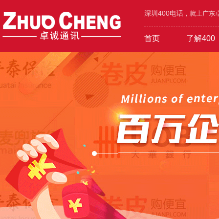
深圳400电话
，就上广东卓
首页
了解400
工业/环保/能源
400价值
600元年套餐
机械/设备/五金
400功能
1000元年套餐
在线选号
400优势
广告/