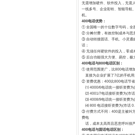
无需增加硬件、软件投入，无需人
一线多号、企业彩铃、智能导航、
机。
400电话优势：
① 全国唯一的十位数字号码，
② 分摊付费，有效控制成本与恶意
③ 自动转接固话、手机、小灵通
话；
④ 无须任何硬软件的投入，零成
⑤ 后台功能强大方便、易控，极
400电话与800电话区别：
① 使用范围更广，比800电话
直接为企业扩展了7亿的手机用
② 资费优惠：400比800电话节
⑴ 4000/6电话统一接听资费为(长
⑵ 4001/7电话接听资费为(市话 0
⑶ 4008/9电话统一接听资费为(长
⑷ 800 电话接听资费为(市话 0.1
③ 付费方式不同：400是主被
费电
话，成本太高而且恶意呼叫很
400电话与固话电话区别：