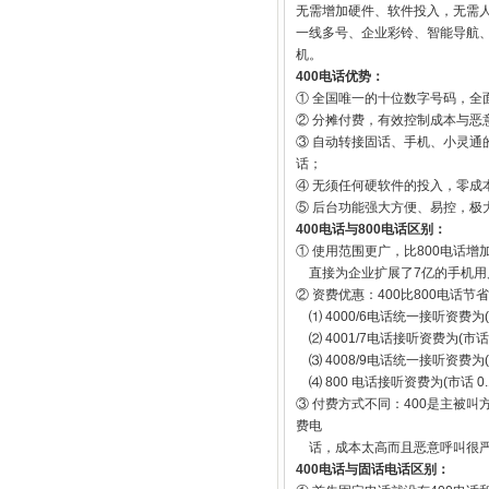
无需增加硬件、软件投入，无需人
一线多号、企业彩铃、智能导航、
机。
400电话优势：
① 全国唯一的十位数字号码，
② 分摊付费，有效控制成本与恶意
③ 自动转接固话、手机、小灵通
话；
④ 无须任何硬软件的投入，零成
⑤ 后台功能强大方便、易控，极
400电话与800电话区别：
① 使用范围更广，比800电话
直接为企业扩展了7亿的手机用
② 资费优惠：400比800电话节
⑴ 4000/6电话统一接听资费为(长
⑵ 4001/7电话接听资费为(市话 0
⑶ 4008/9电话统一接听资费为(长
⑷ 800 电话接听资费为(市话 0.1
③ 付费方式不同：400是主被
费电
话，成本太高而且恶意呼叫很
400电话与固话电话区别：