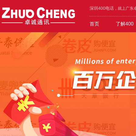
深圳400电话
，就上广东卓
首页
了解400
工业/环保/能源
400价值
600元年套餐
机械/设备/五金
400功能
1000元年套餐
在线选号
400优势
广告/