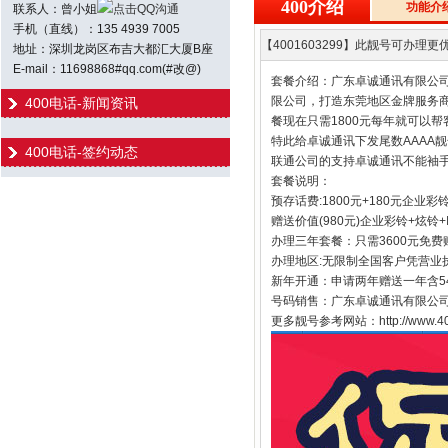
400介绍
功能介
联系人：曾小姐
点击QQ沟通
手机（直线）：135 4939 7005
【4001603299】此靓号可办理更优
地址：深圳龙岗区布吉大都汇大厦B座
E-mail：11698868#qq.com(#改@)
套餐介绍：广东卓诚通讯有限公司
限公司，打造东莞地区金牌服务商
400电话-新闻资讯
餐现在只需1800元每年就可以帮
特此给卓诚通讯下发尾数AAAA
400电话-签约动态
联通公司的支持卓诚通讯不能袖手
套餐说明：
预存话费:1800元+180元企业彩
赠送价值(980元)企业彩铃+炫铃
办理三年套餐：只需3600元免费
办理地区:无限制全国客户凭营业
新年开通：申请两年赠送一年含54
号码销售：广东卓诚通讯有限公司
更多靓号参考网站：http://www.400h.n