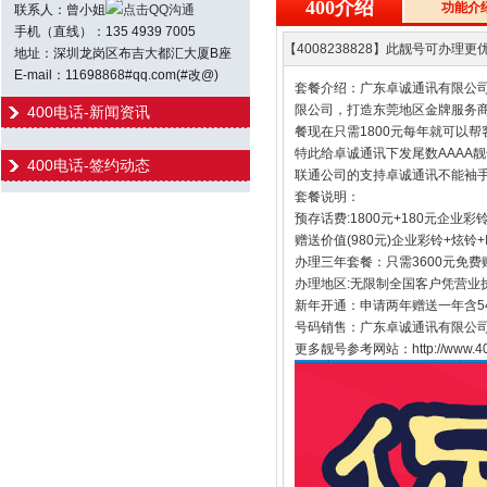
400介绍
功能介
联系人：曾小姐
点击QQ沟通
手机（直线）：135 4939 7005
【4008238828】此靓号可办理更优
地址：深圳龙岗区布吉大都汇大厦B座
E-mail：11698868#qq.com(#改@)
套餐介绍：广东卓诚通讯有限公司
限公司，打造东莞地区金牌服务商
400电话-新闻资讯
餐现在只需1800元每年就可以帮
特此给卓诚通讯下发尾数AAAA
400电话-签约动态
联通公司的支持卓诚通讯不能袖手
套餐说明：
预存话费:1800元+180元企业彩
赠送价值(980元)企业彩铃+炫铃
办理三年套餐：只需3600元免费
办理地区:无限制全国客户凭营业
新年开通：申请两年赠送一年含54
号码销售：广东卓诚通讯有限公司
更多靓号参考网站：http://www.400h.n