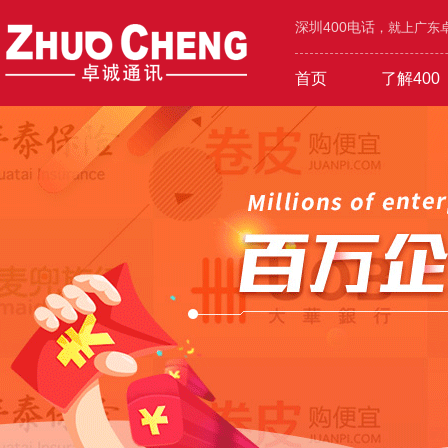
深圳400电话
，就上广东卓
首页
了解400
工业/环保/能源
400价值
600元年套餐
机械/设备/五金
400功能
1000元年套餐
在线选号
400优势
广告/