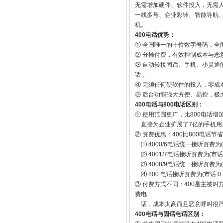
无需增加硬件、软件投入，无需人
一线多号、企业彩铃、智能导航、
机。
400电话优势：
① 全国唯一的十位数字号码，
② 分摊付费，有效控制成本与恶意
③ 自动转接固话、手机、小灵通
话；
④ 无须任何硬软件的投入，零成
⑤ 后台功能强大方便、易控，极
400电话与800电话区别：
① 使用范围更广，比800电话
直接为企业扩展了7亿的手机用
② 资费优惠：400比800电话节
⑴ 4000/6电话统一接听资费为(长
⑵ 4001/7电话接听资费为(市话 0
⑶ 4008/9电话统一接听资费为(长
⑷ 800 电话接听资费为(市话 0.1
③ 付费方式不同：400是主被
费电
话，成本太高而且恶意呼叫很
400电话与固话电话区别：