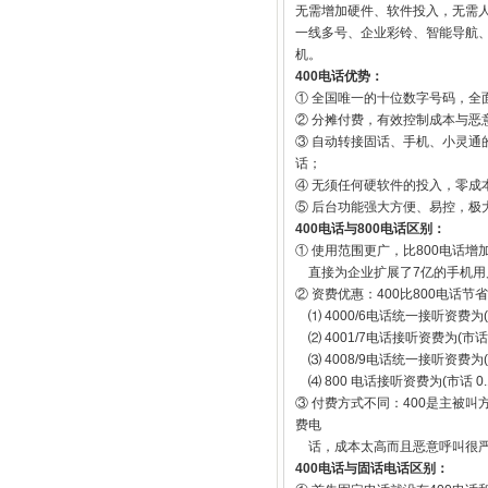
无需增加硬件、软件投入，无需人
一线多号、企业彩铃、智能导航、
机。
400电话优势：
① 全国唯一的十位数字号码，
② 分摊付费，有效控制成本与恶意
③ 自动转接固话、手机、小灵通
话；
④ 无须任何硬软件的投入，零成
⑤ 后台功能强大方便、易控，极
400电话与800电话区别：
① 使用范围更广，比800电话
直接为企业扩展了7亿的手机用
② 资费优惠：400比800电话节
⑴ 4000/6电话统一接听资费为(长
⑵ 4001/7电话接听资费为(市话 0
⑶ 4008/9电话统一接听资费为(长
⑷ 800 电话接听资费为(市话 0.1
③ 付费方式不同：400是主被
费电
话，成本太高而且恶意呼叫很
400电话与固话电话区别：