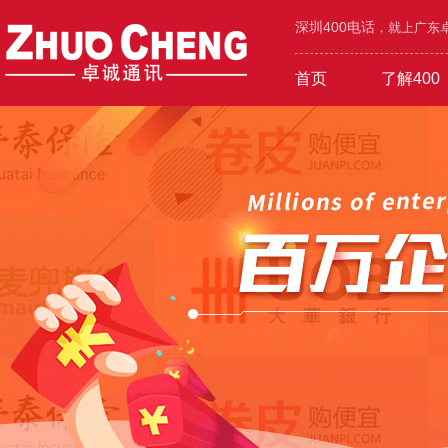
深圳400电话
，就上广东卓
首页
了解400
工业/环保/能源
400价值
600元年套餐
机械/设备/五金
400功能
1000元年套餐
在线选号
400优势
广告/