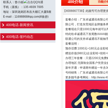
400介绍
功能介
联系人：曾小姐
点击QQ沟通
手机（直线）：135 4939 7005
【4006667738】此靓号可办理更优
地址：深圳龙岗区布吉大都汇大厦B座
E-mail：11698868#qq.com(#改@)
套餐介绍：广东卓诚通讯有限公司
限公司，打造东莞地区金牌服务商
400电话-新闻资讯
套餐现在只需1000元每年就可以
特此给卓诚通讯下发尾数AAAA
400电话-签约动态
联通公司的支持卓诚通讯不能袖手
套餐说明：
预存话费:1000元+180元企业彩
赠送价值(980元)企业彩铃+炫铃
办理三年套餐：只需2200元免费
办理地区:无限制全国客户凭营业
新年开通：申请两年赠送一年含30
号码销售：广东卓诚通讯有限公司
更多靓号参考网站：http://www.400h.n