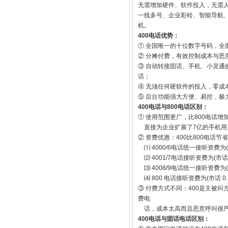
无需增加硬件、软件投入，无需人
一线多号、企业彩铃、智能导航、
机。
400电话优势：
① 全国唯一的十位数字号码，
② 分摊付费，有效控制成本与恶意
③ 自动转接固话、手机、小灵通
话；
④ 无须任何硬软件的投入，零成
⑤ 后台功能强大方便、易控，极
400电话与800电话区别：
① 使用范围更广，比800电话
直接为企业扩展了7亿的手机用
② 资费优惠：400比800电话节
⑴ 4000/6电话统一接听资费为(长
⑵ 4001/7电话接听资费为(市话 0
⑶ 4008/9电话统一接听资费为(长
⑷ 800 电话接听资费为(市话 0.1
③ 付费方式不同：400是主被
费电
话，成本太高而且恶意呼叫很
400电话与固话电话区别：