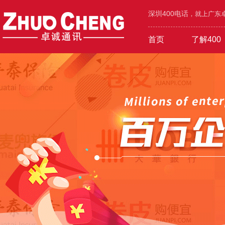
深圳400电话
，就上广东卓
首页
了解400
工业/环保/能源
400价值
600元年套餐
机械/设备/五金
400功能
1000元年套餐
在线选号
400优势
广告/