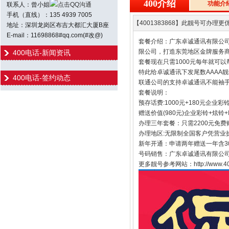
400介绍
功能介
联系人：曾小姐
点击QQ沟通
手机（直线）：135 4939 7005
【4001383868】此靓号可办理更优
地址：深圳龙岗区布吉大都汇大厦B座
E-mail：11698868#qq.com(#改@)
套餐介绍：广东卓诚通讯有限公司
限公司，打造东莞地区金牌服务商
400电话-新闻资讯
套餐现在只需1000元每年就可以
特此给卓诚通讯下发尾数AAAA
400电话-签约动态
联通公司的支持卓诚通讯不能袖手
套餐说明：
预存话费:1000元+180元企业彩
赠送价值(980元)企业彩铃+炫铃
办理三年套餐：只需2200元免费
办理地区:无限制全国客户凭营业
新年开通：申请两年赠送一年含30
号码销售：广东卓诚通讯有限公司
更多靓号参考网站：http://www.400h.n