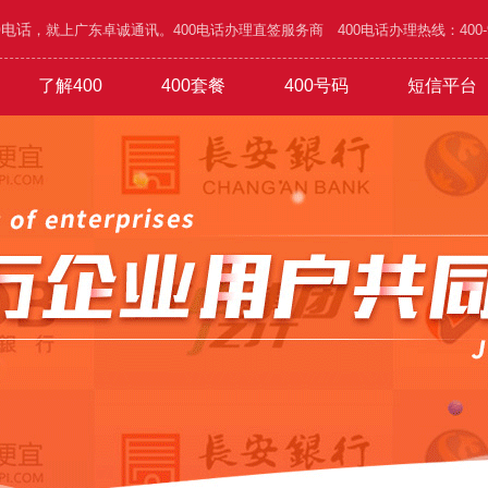
0电话
，就上广东卓诚通讯。400电话办理直签服务商 400电话办理热线：400-995
了解400
400套餐
400号码
短信平台
/五金
功能
1000元年套餐
在线选号
400优势
广告/设计/装饰
吉祥靓号
办理攻略
1800元年套餐
网络/通讯/科技
城市区号
1010号码
4500元年套餐
行业谐音
验证短信
家具/家私/家电
公司简介
6.8万元年
普通易记
通知短信
旅