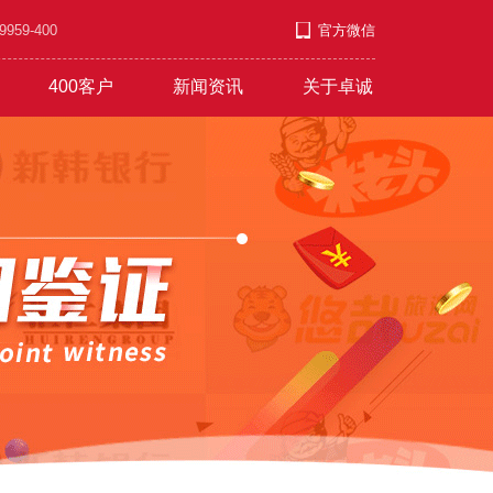
9-400
官方微信
400客户
新闻资讯
关于卓诚
套餐
游/教育/医药
公司新闻
企业文化
发展上升
营销短信
行业资讯
职业发展
服饰/金银/饰品
红红火火
常见问题
付款方式
文艺/媒体/策划
彩铃录制
联系方式