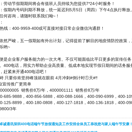
：劳动节假期期间将会有值班人员持续为您提供7*24小时服务！
：假期内号码到期不释放，统一延迟到5月5日（周四）下午4点执行释放
任何咨询，请随时联系我们呦~！
：
务热线：400-9959-400或可直接对接日常企业微信沟通群！
依然严峻，五一假期如有外出计划，记得提前了解目的地疫情防控政策，
乐哟~
便是企业客户服务能力的一次大考。不仅可能面临比平日更多的宣传任务
。400电话，用实力帮助企业高质量、低成本地实现节假日期间的话务服
，赶紧来开通400电话吧！
峙 只要你肯坚持峰顶就在眼前 4月冲刺#倒计时①天#‼
企业宣传推广更简单
0000005 销售价8万/年，4000001111 销售价8万/年
85-9888，400-856-5888，400-088-1666，400-090-6999，400-109
25-8899，400-180-0808，400-127-1818，400-136-1818，400-098
800/3年
2年卓诚通讯深圳400电话端午节放假通知及工作安排全体员工恭祝您与家人端午节安康