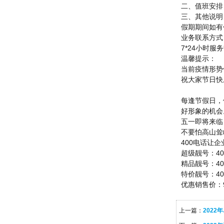
二、值班安排
三、其他说明
假期期间如有
业务联系方式
7*24小时服
温馨提示：
当前疫情形势
祝大家节日快
每逢节假日，
好形象的机会
五一即将来临
不要怕高山耸
400电话让
超级靓号：400
精品靓号：400-6
特价靓号：400-1
优惠销售价：9
上一篇：
202