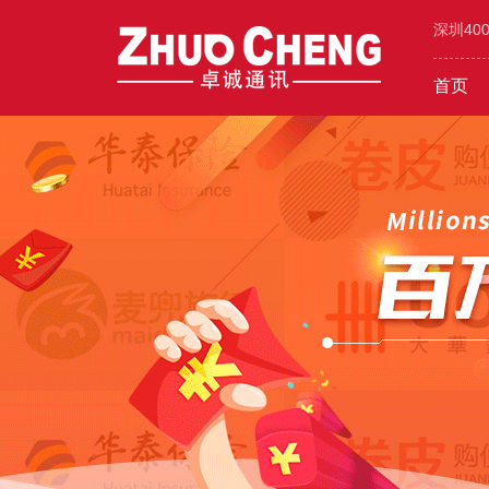
深圳40
首页
工业/环保/能源
400价值
600元年套餐
机械/设备
400