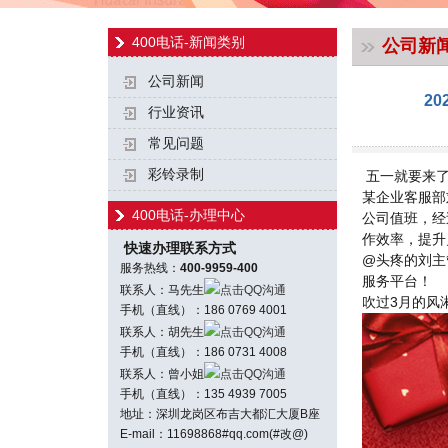
400电话-新闻类别
公司新
公司新闻
2
行业资讯
常见问题
彩铃录制
五一就要来了
某企业客服部
400电话-办理中心
公司值班，经
作效率，提升
快速办理联系方式
@头疼的刘主
服务热线：
400-9959-400
服务平台！
联系人：马先生
点击QQ沟通
吹过3月的风
手机（直线）：186 0769 4001
联系人：胡先生
点击QQ沟通
手机（直线）：186 0731 4008
联系人：曾小姐
点击QQ沟通
手机（直线）：135 4939 7005
地址：深圳龙岗区布吉大都汇大厦B座
E-mail：11698868#qq.com(#改@)