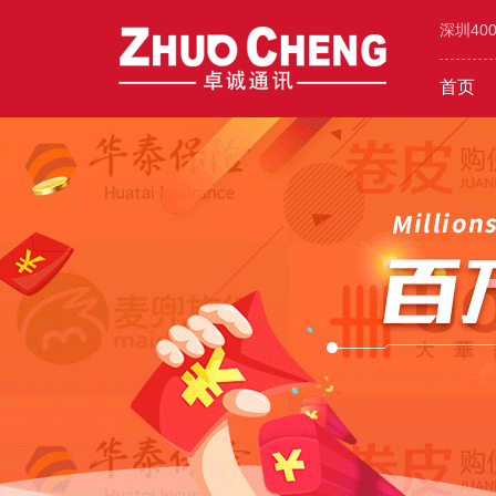
深圳40
首页
工业/环保/能源
400价值
600元年套餐
机械/设备
400