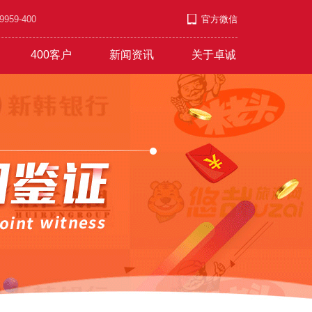
9-400
官方微信
400客户
新闻资讯
关于卓诚
套餐
游/教育/医药
公司新闻
企业文化
发展上升
营销短信
行业资讯
职业发展
服饰/金银/饰品
红红火火
常见问题
付款方式
文艺/媒体/策划
彩铃录制
联系方式