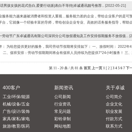
电话男孩女孩的花式告白,爱要行动派|表白不等待|卓诚通讯靓号推荐...
[2022-05-21]
业服务能力越来越被消费者和投资人重视，服务能力差的企业，带给企业客户的是可预见
平台，它就像一个经验丰富的导师，带给创业企业专业、高效的话务服务指导，帮助企业
五一劳动节广东卓诚通讯有限公司深圳分公司放假通知及工作安排假期服务不放假值...
[
： 为给您提供更好的服务，我司劳动节假期将安排如下： 一、放假时间： 2022年4月
 二、值班安排：劳动节假期期间将会有值班人员持续为您提供7*24小时服务！ 三、
第 11 - 20 条 / 共 81 条
首页
上一页
1
[ 2 ]
3
4
5
6
7
下
400客户
新闻资讯
关于卓诚
工业/环保/能源
公司新闻
公司简介
机械/设备/五金
行业资讯
企业文化
广告/设计/装饰
常见问题
职业发展
家具/家私/家电
彩铃录制
付款方式
旅游/教育/医药
网站地图
联系方式