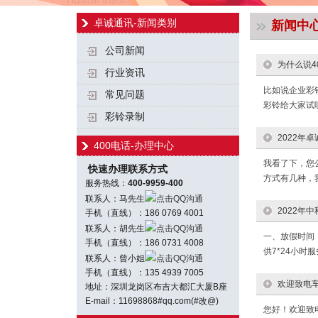
卓诚通讯-新闻类别
新闻中
公司新闻
为什么说4
行业资讯
比如说企业彩
常见问题
彩铃给大家试
彩铃录制
2022年
400电话-办理中心
我看了下，您
快速办理联系方式
方式有几种，我
服务热线：
400-9959-400
联系人：马先生
点击QQ沟通
2022年
手机（直线）：186 0769 4001
联系人：胡先生
点击QQ沟通
一、放假时间：
手机（直线）：186 0731 4008
供7*24小时
联系人：曾小姐
点击QQ沟通
手机（直线）：135 4939 7005
欢迎致电
地址：深圳龙岗区布吉大都汇大厦B座
E-mail：11698868#qq.com(#改@)
您好！欢迎致