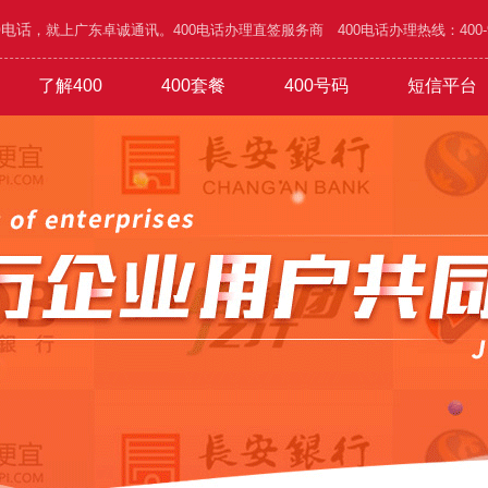
0电话
，就上广东卓诚通讯。400电话办理直签服务商 400电话办理热线：400-995
了解400
400套餐
400号码
短信平台
/五金
功能
1000元年套餐
在线选号
400优势
广告/设计/装饰
吉祥靓号
办理攻略
1800元年套餐
网络/通讯/科技
城市区号
1010号码
4500元年套餐
行业谐音
验证短信
家具/家私/家电
公司简介
6.8万元年
普通易记
通知短信
旅