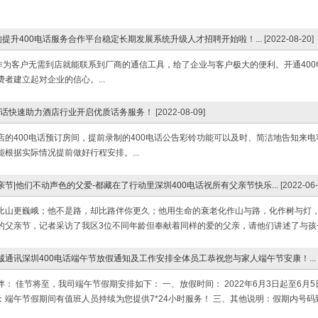
提升400电话服务合作平台稳定长期发展系统升级人才招聘开始啦！...
[2022-08-20]
，作为客户无需到店就能联系到厂商的通信工具，给了企业与客户极大的便利。开通40
者建立起对企业的信心。...
电话快速助力酒店行业开启优质话务服务！
[2022-08-09]
店的400电话预订房间，提前录制的400电话公告彩铃功能可以及时、简洁地告知来
根据实际情况提前做好行程安排。...
父亲节|他们不动声色的父爱-都藏在了行动里深圳400电话祝所有父亲节快乐...
[2022-06-
比山更巍峨；他不是路，却比路伴你更久；他用生命的衰老化作山与路，化作树与灯，
的父亲节，记者采访了我区3位不同年龄但奉献着同样的爱的父亲，请他们讲述了与孩子
卓诚通讯深圳400电话端午节放假通知及工作安排全体员工恭祝您与家人端午节安康！...
： 佳节将至，我司端午节假期安排如下： 一、放假时间： 2022年6月3日起至6月5
端午节假期间有值班人员持续为您提供7*24小时服务！ 三、其他说明：假期内号码到