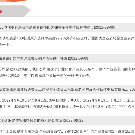
心
00电话更容易获得消费者信任因为拥有多项增值服务功能...
[2022-09-09]
铃功能就是400电话用户选择率高达99.9%用户都选选择开通因为企业彩铃是企业
听一下。
卓诚通讯针对老客户续费及销户流程进行升级
[2022-09-09]
公司是做XX这块的，我们公司做这个行业的客户有1000多个，像*****就是我们的
来和您说说，您可以选择其中最适合您的一种进行宣传,...
中秋节卓诚通讯放假通知及工作安排全体员工祝贺新老客户及合作伙伴中秋节快乐...
[20
2022年9月10日起至9月12日为中秋假期，共3天。2022年9月13日（周二）
服务！ 三、其他说明：假期内号码到期不释放，统一延迟到9月13日（周二）下午4点执
车上金服易贷客服热线导航总机彩铃试听
[2022-08-22]
电车上金服易贷客服热线,企业融资请按1（跳转2级菜单）房产融资请按2（跳转2级菜