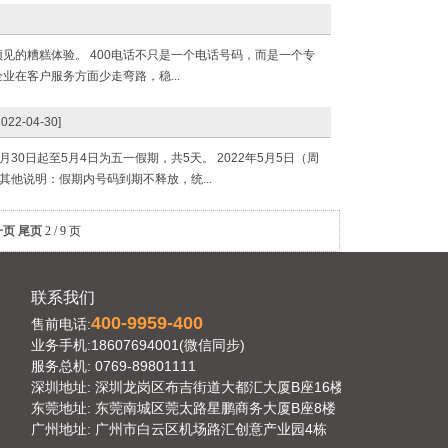
的糟糕体验。 400电话不只是一个电话号码，而是一个专
在客户服务方面少走弯路，稳...
2022-04-30]
30日起至5月4日为五一假期，共5天。 2022年5月5日（周
其他说明：假期内号码到期不释放，统...
一页
尾页
2 / 9 页
联系我们
400-9959-400
售前电话:
业务手机:18607694001(微信同步)
服务总机: 0769-89801111
深圳地址: 深圳龙岗区布吉街道大都汇大厦B座16楼
东莞地址: 东莞南城区莞太路星鹏商务大厦B座8楼
广州地址: 广州市白云区机场路汇创意产业园4栋