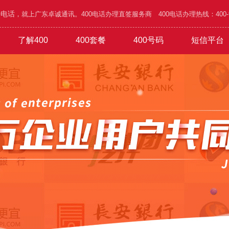
0电话
，就上广东卓诚通讯。400电话办理直签服务商 400电话办理热线：400-995
了解400
400套餐
400号码
短信平台
/五金
功能
1000元年套餐
在线选号
400优势
广告/设计/装饰
吉祥靓号
办理攻略
1800元年套餐
网络/通讯/科技
城市区号
1010号码
4500元年套餐
行业谐音
验证短信
家具/家私/家电
公司简介
6.8万元年
普通易记
通知短信
旅