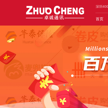
深圳40
首页
工业/环保/能源
400价值
600元年套餐
机械/设备
400