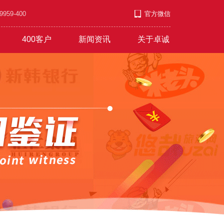
9-400
官方微信
400客户
新闻资讯
关于卓诚
套餐
游/教育/医药
公司新闻
企业文化
发展上升
营销短信
行业资讯
职业发展
服饰/金银/饰品
红红火火
常见问题
付款方式
文艺/媒体/策划
彩铃录制
联系方式